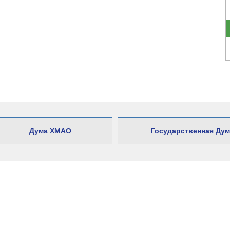
Дума ХМАО
Государственная Дум
Адрес: 628606, Ханты-М
город Нижневартовск, ул.
E-mail:
Duma@nvraion.ru