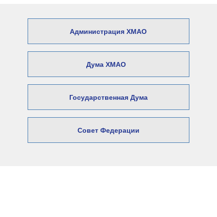
Администрация ХМАО
Дума ХМАО
Государственная Дума
Совет Федерации
© 2026 Официальный сайт Думы
Нижневартовского района
Адрес: 628606, Ханты-Мансийский автономный округ –