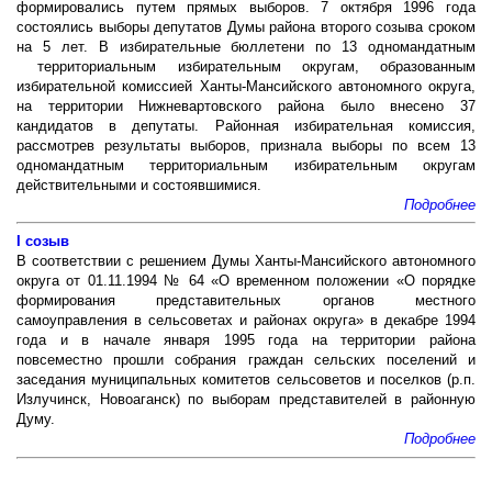
формировались путем прямых выборов.
7 октября 1996 года
состоялись выборы депута­тов Думы района второго созыва сроком
на 5 лет. В избирательные бюллетени по 13 одномандатным
территориальным избирательным округам, образованным
избирательной комиссией Ханты-Мансийского автономного округа,
на территории Нижневартовского района было внесено 37
кандидатов в депутаты. Районная избирательная комиссия,
рассмотрев результаты выборов, признала выборы по всем 13
одномандатным территориальным избирательным округам
действительными и состоявшимися.
Подробнее
I созыв
В соответствии с решением Думы Ханты-Мансийского автономного
округа от 01.11.1994 № 64 «О временном положении «О порядке
формирования представительных органов местного
самоуправления в сельсоветах и районах округа» в декабре 1994
года и в начале января 1995 года на территории района
повсеместно про­шли собрания граждан сельских поселений и
заседания муниципальных комитетов сельсоветов и поселков (р.п.
Излучинск, Новоаганск) по выборам представителей в районную
Думу.
Подробнее