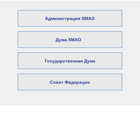
Администрация ХМАО
Дума ХМАО
Государственная Дума
Совет Федерации
© 2026 Официальный сайт Думы
Нижневартовского района
Адрес: 628606, Ханты-Мансийский автономный округ –