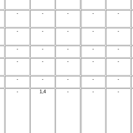
-
-
-
-
-
-
-
-
-
-
-
-
-
-
-
-
-
-
-
-
-
-
-
-
-
-
1,4
-
-
-