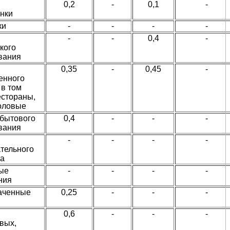
0,2
-
0,1
-
нки
ки
-
-
-
-
-
-
0,4
-
кого
вания
0,35
-
0,45
-
енного
 в том
естораны,
толовые
 бытового
0,4
-
-
-
вания
-
-
-
-
тельного
ра
ые
-
-
-
-
ния
наченные
0,25
-
-
-
0,6
-
-
-
вых,