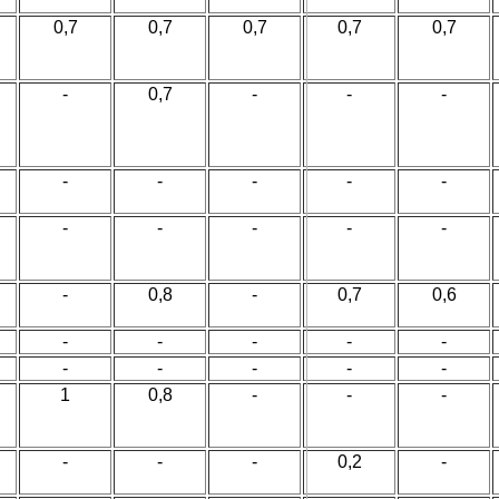
0,7
0,7
0,7
0,7
0,7
-
0,7
-
-
-
-
-
-
-
-
-
-
-
-
-
-
0,8
-
0,7
0,6
-
-
-
-
-
-
-
-
-
-
1
0,8
-
-
-
-
-
-
0,2
-