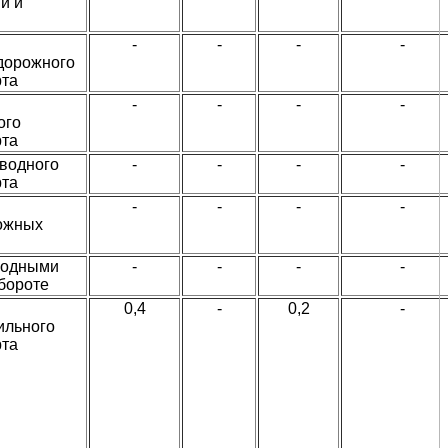
й и
-
-
-
-
дорожного
рта
-
-
-
-
ого
рта
 водного
-
-
-
-
рта
-
-
-
-
ожных
в
водными
-
-
-
-
бороте
0,4
-
0,2
-
ильного
рта