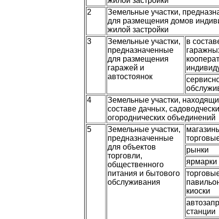
жилой застройки
2
Земельные участки, предназ
для размещения домов индив
жилой застройки
3
Земельные участки,
в состав
предназначенные
гаражны
для размещения
кооперат
гаражей и
индивид
автостоянок
сервисн
обслужи
4
Земельные участки, находящи
составе дачных, садоводчески
огороднических объединений
5
Земельные участки,
магазин
предназначенные
торговы
для объектов
рынки
торговли,
ярмарки
общественного
питания и бытового
торговы
обслуживания
павильо
киоски
автозап
станции