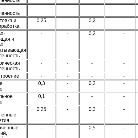
енность
-
-
-
-
енность
товка и
0,25
-
0,2
-
еработка
о-
-
-
0,2
-
щая и
о-
атывающая
енность
фическая
-
-
-
-
енность
троение
-
-
-
-
е
0,3
-
0,2
-
о
льное
0,1
-
-
-
о
0,25
-
0,2
-
ленные
ятия
наченные
-
-
0,5
-
ий,