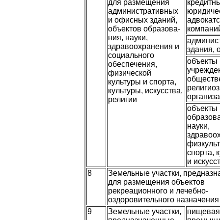
для размещения
кредитны
администра­тивных
юридиче
и офисных зда­ний,
адвокатс
объектов образова­
компани
ния, науки,
админис
здравоохра­нения и
здания,
социального
объекты
обеспечения,
учрежде
физической
обществ
культуры и спорта,
религио
куль­туры, искусства,
организ
религии
объекты
образов
науки,
здравоо
физкуль
спорта, 
и искусс
8
Земельные участки, предназ
для размещения объектов
рекреационного и лечебно-
оздоровительного назначения
9
Земельные участки,
пищевая