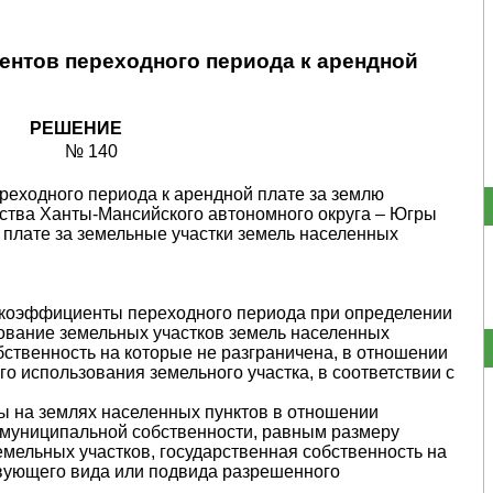
нтов переходного периода к арендной
РЕШЕНИЕ
№ 140
еходного периода к арендной плате за землю
ства Ханты-Мансийского автономного округа – Югры
 плате за земельные участки земель населенных
да коэффициенты переходного периода при определении
ование земельных участков земель населенных
бственность на которые не разграничена, в отношении
о использования земельного участка, в соответствии с
ты на землях населенных пунктов в отношении
 муниципальной собственности, равным размеру
емельных участков, государственная собственность на
твующего вида или подвида разрешенного