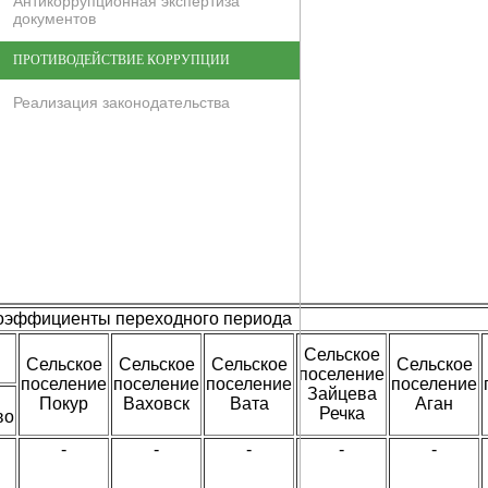
Антикоррупционная экспертиза
документов
ПРОТИВОДЕЙСТВИЕ КОРРУПЦИИ
Реализация законодательства
оэффициенты переходного периода
Сельское
Сельское
Сельское
Сельское
Сельское
поселение
поселение
поселение
поселение
поселение
Зайцева
Покур
Ваховск
Вата
Аган
Речка
во
-
-
-
-
-