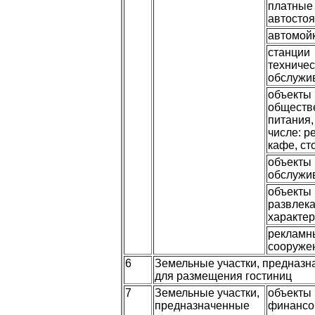
платные
автостоя
автомой
станции
техничес
обслужи
объекты
обществ
питания,
числе: р
кафе, с
объекты
обслужи
объекты
развлека
характе
рекламн
сооруже
6
Земельные участки, предназ
для размещения гостиниц
7
Земельные участки,
объекты
предназначенные
финансо