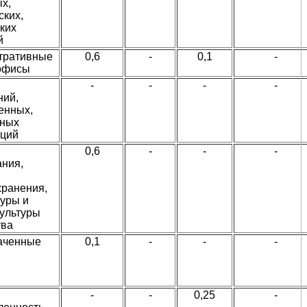
х,
ских,
ких
й
тративные
0,6
-
0,1
-
 офисы
-
-
-
-
ний,
енных,
зных
аций
0,6
-
-
-
ания,
хранения,
туры и
культуры
тва
наченные
0,1
-
-
-
-
-
0,25
-