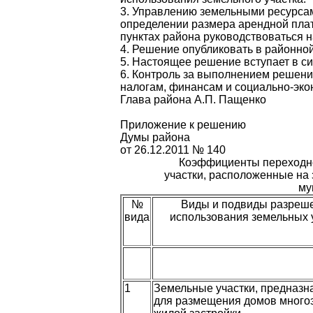
3. Управлению земельными ресурсам
определении размера арендной плат
пунктах района руководствоваться
4. Решение опубликовать в районной
5. Настоящее решение вступает в с
6. Контроль за выполнением решени
налогам, финансам и социально-эко
Глава района А.П. Пащенко
Приложение к решению
Думы района
от 26.12.2011 № 140
Коэффициенты переходно
участки, расположенные на
му
№
Виды и подвиды разреш
вида
использования земельных 
1
Земельные участки, предназ
для размещения домов много