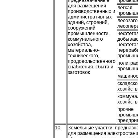
предназначенные
промышл
для размещения
легкая
производственных и
промышл
административных
лесозаго
зданий, строений,
лесопер
сооружений
промышленности,
нефтегаз
коммунального
добываю
хозяйства,
нефтегаз
материально-
перераб
технического,
промышл
продовольственного
полигра
снабжения, сбыта и
промышл
заготовок
машинос
складско
хозяйств
коммуна
хозяйств
прочие
промыш
предпри
10
Земельные участки, предназ
для размещения электростанц