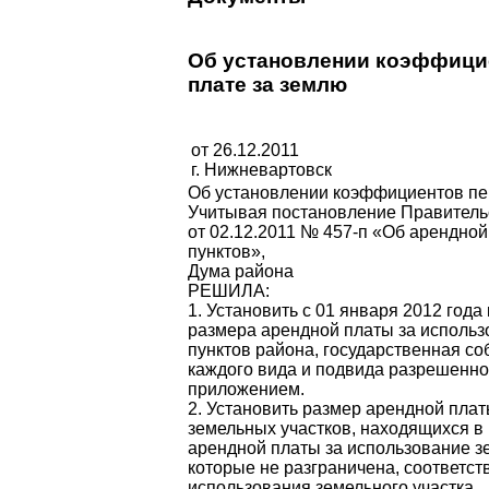
Об установлении коэффицие
плате за землю
от 26.12.2011
г. Нижневартовск
Об установлении коэффициентов пер
Учитывая постановление Правитель
от 02.12.2011 № 457-п «Об арендной
пунктов»,
Дума района
РЕШИЛА:
1. Установить с 01 января 2012 го
размера арендной платы за использ
пунктов района, государственная со
каждого вида и подвида разрешенног
приложением.
2. Установить размер арендной пла
земельных участков, находящихся в
арендной платы за использование з
которые не разграничена, соответс
использования земельного участка.