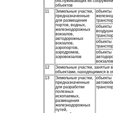
обслуживающих их сооружени
объектов
11
Земельные участки,
объекты
предназначенные
железно
для размещения
транспо
портов, водных,
объекты
железнодорожных
воздушн
вокзалов,
транспо
автодорожных
объекты
вокзалов,
транспо
аэропортов,
аэродромов,
объекты
аэровокзалов
автодор
вокзало
12
Земельные участки, занятые 
объектами, находящимися в о
13
Земельные участки,
объекты
предназначенные
автомоб
для разработки
транспо
полезных
ископаемых,
размещения
железнодорожных
путей,