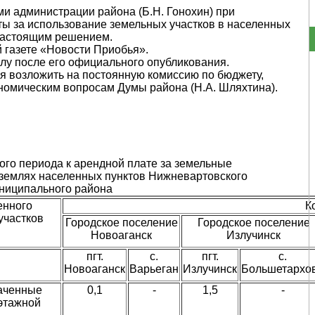
и администрации района (Б.Н. Гонохин) при
ы за использование земельных участков в населенных
 настоящим решением.
 газете «Новости Приобья».
илу после его официального опубликования.
я возложить на постоянную комиссию по бюджету,
номическим вопросам Думы района (Н.А. Шляхтина).
го периода к арендной плате за земельные
 землях населенных пунктов Нижневартовского
ниципального района
енного
К
участков
Городское поселение
Городское поселение
Новоаганск
Излучинск
пгт.
с.
пгт.
с.
Новоаганск
Варьеган
Излучинск
Большетархо
наченные
0,1
-
1,5
-
этажной