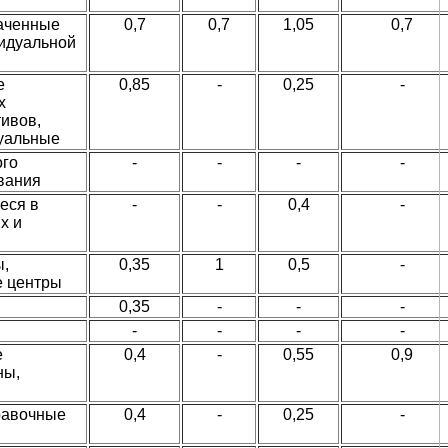
наченные
0,7
0,7
1,05
0,7
идуальной
е
0,85
-
0,25
-
х
ивов,
уальные
ого
-
-
-
-
вания
еся в
-
-
0,4
-
х и
ы,
0,35
1
0,5
-
е центры
0,35
-
-
-
-
-
-
-
е
0,4
-
0,55
0,9
ны,
равочные
0,4
-
0,25
-