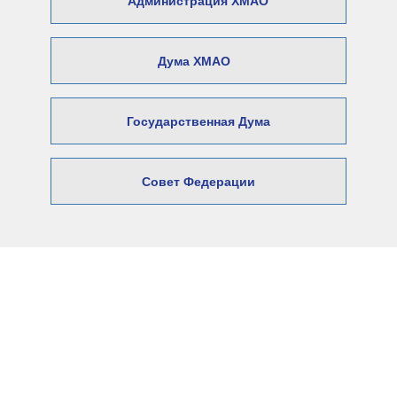
Администрация ХМАО
Дума ХМАО
Государственная Дума
Совет Федерации
© 2026 Официальный сайт Думы
Нижневартовского района
Адрес: 628606, Ханты-Мансийский автономный округ –
Югра,
город Нижневартовск, ул. Ленина, 6.
E-mail:
Duma@nvraion.ru