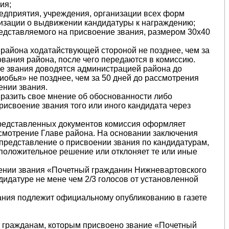
ия;
редприятия, учреждения, организации всех форм
изации о выдвижении кандидатуры к награждению;
редставляемого на присвоение звания, размером 30х40
 района ходатайствующей стороной не позднее, чем за
ования района, после чего передаются в комиссию.
ие звания доводятся администрацией района до
иобья» не позднее, чем за 50 дней до рассмотрения
ении звания.
ыразить свое мнение об обоснованности либо
исвоение звания того или иного кандидата через
представленных документов комиссия оформляет
ссмотрение Главе района. На основании заключения
 представление о присвоении звания по кандидатурам,
положительное решение или отклоняет те или иные
оении звания «Почетный гражданин Нижневартовского
идатуре не мене чем 2/3 голосов от установленной
ания подлежит официальному опубликованию в газете
и гражданам, которым присвоено звание «Почетный