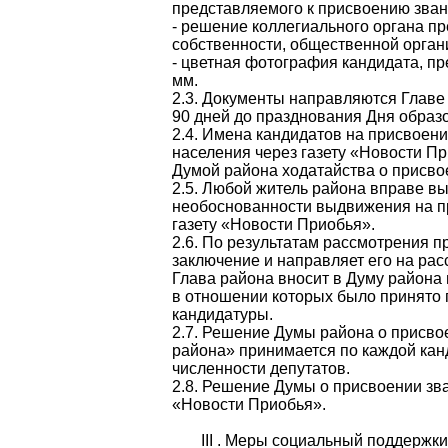
представляемого к присвоению зван
- решение коллегиального органа п
собственности, общественной орган
- цветная фотография кандидата, п
мм.
2.3. Документы направляются Главе
90 дней до празднования Дня образ
2.4. Имена кандидатов на присвоен
населения через газету «Новости Пр
Думой района ходатайства о присво
2.5. Любой житель района вправе в
необоснованности выдвижения на пр
газету «Новости Приобья».
2.6. По результатам рассмотрения 
заключение и направляет его на ра
Глава района вносит в Думу района
в отношении которых было принято 
кандидатуры.
2.7. Решение Думы района о присв
района» принимается по каждой канд
численности депутатов.
2.8. Решение Думы о присвоении зв
«Новости Приобья».
III . Меры социальный поддержк