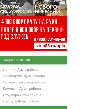
ОБЩИЕ СВЕДЕНИЯ
История Думы района
Руководство Думы района
Полномочия Думы района
Комиссии Думы района
Структура Думы района
Награды Думы района