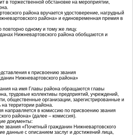
ит в торжественной обстановке на мероприятии,
она.
ртовского района вручается удостоверение, нагрудный
ижневартовского района» и единовременная премия в
о повторно одному и тому же лицу.
жданах Нижневартовского района обобщаются и
редставления к присвоению звания
жданин Нижневартовского района»
звания на имя Главы района обращаются главы
она, трудовые коллективы предприятий, учреждений,
ти, общественные организации, зарегистрированные и
 на территории района.
ния направляется в комиссию по присвоению звания
ого района» (далее – комиссия).
ие документы:
ние звания «Почетный гражданин Нижневартовского
е данные с описанием заслуг и достижений лица,