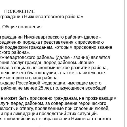
ПОЛОЖЕНИЕ
 гражданин Нижневартовского района»
 . Общие положения
 гражданин Нижневартовского района» (далее -
ределения порядка представления к присвоению
ой поддержки гражданам, которым присвоено звание
кого района».
жневартовского района» (далее - звание) является
ния заслуг граждан перед районом. Звание
клад в социально-экономическое развитие района,
печение его благополучия, а также значительные
ие историю и славу района.
граждане Российской Федерации, имеющие место
 района не менее 25 лет, пользующиеся всеобщей
ние может быть присвоено гражданам, не проживающим
слуги перед районом, за совершение героического
елость и отвагу, проявленные при спасении людей,
и при ликвидации последствий этих ситуаций.
ся к юбилейной дате образования Нижневартовского