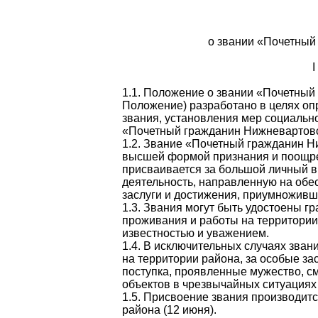
о звании «Почетный
I
1.1. Положение о звании «Почетный
Положение) разработано в целях оп
звания, установления мер социальн
«Почетный гражданин Нижневартовс
1.2. Звание «Почетный гражданин Ни
высшей формой признания и поощре
присваивается за большой личный в
деятельность, направленную на обес
заслуги и достижения, приумноживш
1.3. Звания могут быть удостоены 
проживания и работы на территории
известностью и уважением.
1.4. В исключительных случаях зва
на территории района, за особые за
поступка, проявленные мужество, см
объектов в чрезвычайных ситуациях 
1.5. Присвоение звания производит
района (12 июня).