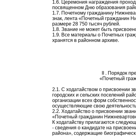
1.6. Церемония награждения проход
посвященном Дню образования рай
1.7. Почетному гражданину Нижнева
знак, лента «Почетный гражданин Н
размере 28 750
тысяч рублей.
1.8. Звание не может быть присвоен
1.9. Все материалы о Почетных гра
хранятся в районном архиве.
II . Порядок п
«Почетный гра
2.1. С ходатайством о присвоении 
городских и сельских поселений рай
организации всех форм собственнос
осуществляющие свою деятельность
2.2. Ходатайство о присвоении зва
«Почетный гражданин Нижневартовск
К ходатайству прилагаются следующ
- сведения о кандидате на присвое
района», содержащие биографически