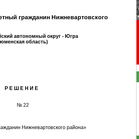
етный гражданин Нижневартовского
ский автономный округ - Югра
Тюменская область)
Р Е Ш Е Н И Е
№ 22
ражданин Нижневартовского района»