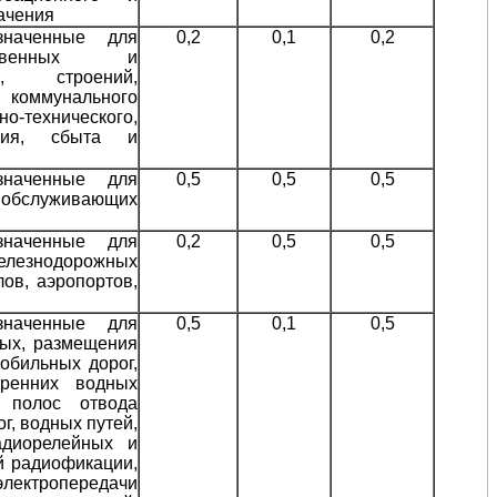
ачения
значенные для
0,2
0,1
0,2
ственных и
й, строений,
 коммунального
технического,
ения, сбыта и
значенные для
0,5
0,5
0,5
 обслуживающих
значенные для
0,2
0,5
0,5
железнодорожных
ов, аэропортов,
значенные для
0,5
0,1
0,5
мых, размещения
обильных дорог,
тренних водных
, полос отвода
г, водных путей,
адиорелейных и
й радиофикации,
тропередачи