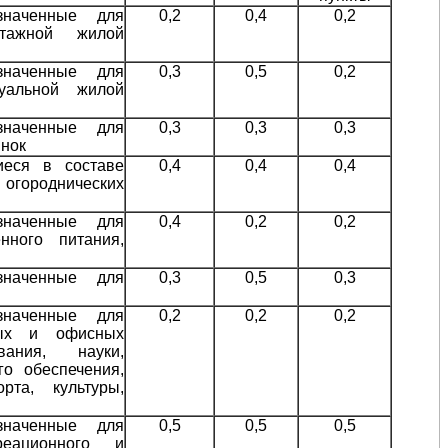
значенные для
0,2
0,4
0,2
тажной жилой
значенные для
0,3
0,5
0,2
уальной жилой
значенные для
0,3
0,3
0,3
янок
иеся в составе
0,4
0,4
0,4
городнических
значенные для
0,4
0,2
0,2
нного питания,
значенные для
0,3
0,5
0,3
значенные для
0,2
0,2
0,2
ных и офисных
вания, науки,
го обеспечения,
рта, культуры,
значенные для
0,5
0,5
0,5
реационного и