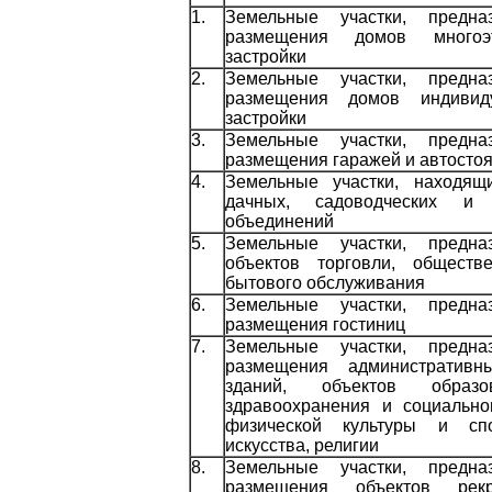
1.
Земельные участки, предна
размещения домов многоэ
застройки
2.
Земельные участки, предна
размещения домов индивид
застройки
3.
Земельные участки, предна
размещения гаражей и автосто
4.
Земельные участки, находящ
дачных, садоводческих и о
объединений
5.
Земельные участки, предна
объектов торговли, обществе
бытового обслуживания
6.
Земельные участки, предна
размещения гостиниц
7.
Земельные участки, предна
размещения административ
зданий, объектов образо
здравоохранения и социально
физической культуры и спо
искусства, религии
8.
Земельные участки, предна
размещения объектов рек