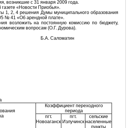
, возникшие с 31 января 2009 года.
 газете «Новости Приобья».
ты 1, 2, 4 решения Думы муниципального образования
05 № 41 «Об арендной плате».
ния возложить на постоянную комиссию по бюджету,
омическим вопросам (О.Г. Дурова).
Б.А. Саломатин
а
Коэффициент переходного
зования
периода
ка
пгт.
пгт.
сельские
Новоаганск
Излучинск
населенные
пункты