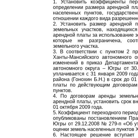
1. Установить коэффициенты пер
определении размера арендной пла
населенных пунктов, государстве
отношении каждого вида разрешенно
2. Установить размер арендной 
земельных участков, находящихс
арендной платы за использование з
которые не разграничена, соот
земельного участка.
3. В соответствии с пунктом 2 пр
Ханты-Мансийского автономного 
изменений в приказ Департамента
автономного округа – Югры от 30
уплачивается с 31 января 2009 го
района (Гонохин Б.Н.) в срок до 0
платы по действующим договорам
пунктов.
4. По договорам аренды земельн
арендной платы, установить срок вн
01 октября 2009 года.
5. Коэффициент переходного период
опубликованы постановлением Прав
Югры от 29.12.2008 № 279-п «Об у
оценки земель населенных пунктов 
6. Настоящее решение вступает 