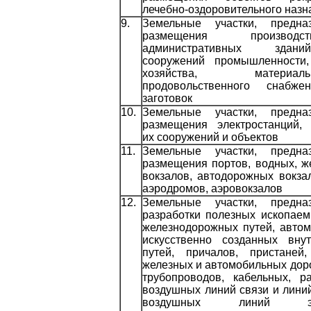
лечебно-оздоровительного назн
9.
Земельные участки, предна
размещения производ
административных здани
сооружений промышленности,
хозяйства, материально-
продовольственного снабж
заготовок
10.
Земельные участки, предна
размещения электростанций,
их сооружений и объектов
11.
Земельные участки, предна
размещения портов, водных, 
вокзалов, автодорожных вокзал
аэродромов, аэровокзалов
12.
Земельные участки, предна
разработки полезных ископае
железнодорожных путей, автом
искусственно созданных вну
путей, причалов, пристаней
железных и автомобильных доро
трубопроводов, кабельных, р
воздушных линий связи и лини
воздушных линий элек