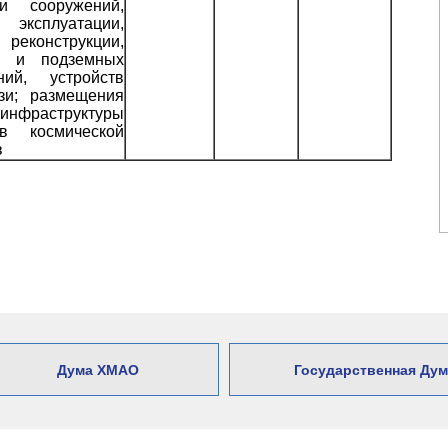
и сооружений,
 эксплуатации,
реконструкции,
х и подземных
ний, устройств
язи; размещения
нфраструктуры
ов космической
в
Дума ХМАО
Государственная Дум