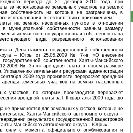
еходного периода до 31 декабря 2010 года, при
ты за использование земельных участков на землях
нная собственность на которые не разграничена, в
го использования, в соответствии с приложением.
платы на землях населенных пунктов в отношении
я в муниципальной собственности равным размеру
емельных участков, государственная собственность на
ветствующего вида разрешенного использования
иказа Департамента государственной собственности
округа – Югры от 25.05.2009 № 7-нп «О внесении
 государственной собственности Ханты-Мансийского
.12.2008 № 3-нп» арендная плата в новом размере
да. Управлению земельными ресурсами администрации
1 сентября 2009 года произвести перерасчет арендной
 аренды земельных участков на землях населенных
ых участков, по которым производится перерасчет
есения арендной платы за I, II кварталы 2009 года до
а не применяется для земельных участков, которые не
ительства Ханты-Мансийского автономного округа –
тверждении результатов государственной кадастровой
Ханты-Мансийского автономного округа – Югры».
в силу с момента официального опубликования и