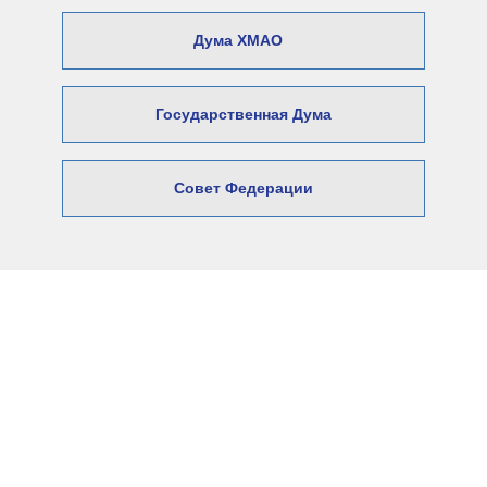
Дума ХМАО
Государственная Дума
Совет Федерации
© 2026 Официальный сайт Думы
Нижневартовского района
Адрес: 628606, Ханты-Мансийский автономный округ –
Югра,
город Нижневартовск, ул. Ленина, 6.
E-mail:
Duma@nvraion.ru