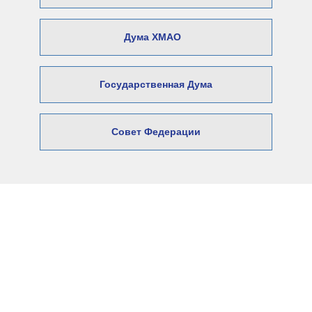
Дума ХМАО
Государственная Дума
Совет Федерации
© 2026 Официальный сайт Думы
Нижневартовского района
Адрес: 628606, Ханты-Мансийский автономный округ –
Югра,
город Нижневартовск, ул. Ленина, 6.
E-mail:
Duma@nvraion.ru