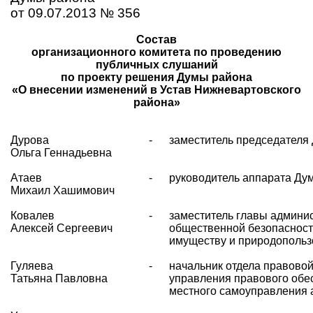
от 09.07.2013 № 356
Состав
организационного комитета по проведению
публичных слушаний
по проекту решения Думы района
«О внесении изменений в Устав Нижневартовского
района»
Дурова
-
заместитель председателя
Ольга Геннадьевна
Атаев
-
руководитель аппарата Ду
Михаил Хашимович
Ковалев
-
заместитель главы админи
Алексей Сергеевич
общественной безо­пас­нос
имуществу и природо­польз
Гуляева
-
начальник отдела правово
Татьяна Павловна
управления правового обе
местного самоуправления 