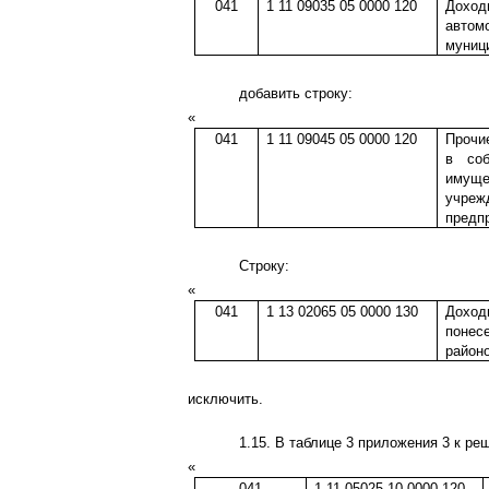
041
1 11 09035 05 0000 120
Доход
автом
муниц
добавить строку:
«
041
1 11 09045 05 0000 120
Прочи
в соб
имущ
учреж
предпр
Строку:
«
041
1 13 02065 05 0000 130
Доход
понес
район
исключить.
1.15. В таблице 3 приложения 3 к р
«
041
1 11 05025 10 0000 120