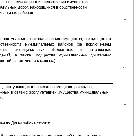
ы от эксплуатации и использования имущества
обильных дорог, находящихся в собственности
ипальных районов
»
е поступления от использования имущества, находящегося
ственности муниципальных районов (за исключением
ества муниципальных бюджетных и автономных
дений, а также имущества муниципальных унитарных
иятий, в том числе казенных)
».
ы, поступающие в порядке возмещения расходов,
енных в связи с эксплуатацией имущества муниципальных
ов
»
ешению Думы района строки
:
Доходы, получаемые в виде арендной платы, а также