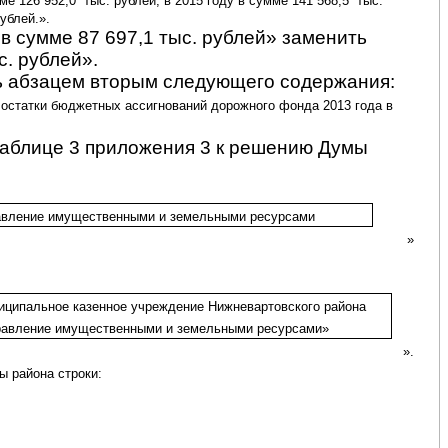
ме 126 952,0
тыс. рублей, в 2015 году в сумме 141 568,5
тыс.
ублей.».
«в сумме 87 697,1 тыс. рублей» заменить
с. рублей».
ь абзацем вторым следующего содержания:
 остатки бюджетных ассигнований дорожного фонда 2013 года в
таблице 3 приложения 3 к решению Думы
авление имущественными и земельными ресурсами
»
иципальное казенное учреждение Нижневартовского района
равление имущественными и земельными ресурсами»
».
ы района строки: