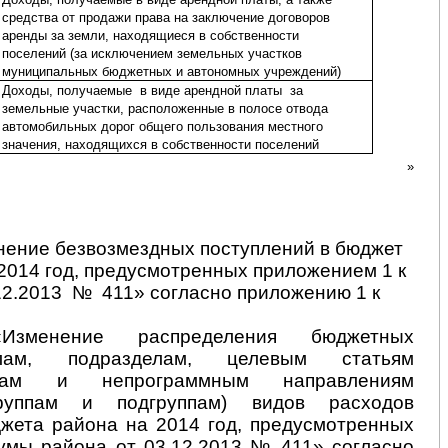
средства от продажи права на заключение договоров
аренды за земли, находящиеся в собственности
поселений (за исключением земельных участков
муниципальных бюджетных и автономных учреждений)
Доходы, получаемые
в виде арендной платы
за
земельные участки, расположенные в полосе отвода
автомобильных дорог общего пользования местного
значения, находящихся в собственности поселений
»
нение безвозмездных поступлений в бюджет
2014 год, предусмотренных приложением 1 к
12.2013
№
411
» согласно приложению 1 к
Изменение распределения бюджетных
лам, подразделам, целевым статьям
ммам и непрограммным направлениям
группам и подгруппам) видов расходов
жета района на 2014 год
, предусмотренных
умы района от 03.12.2013 № 411»
согласно