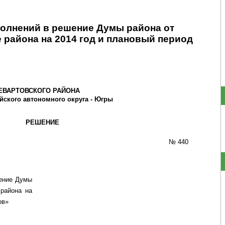
полнений в решение Думы района от
е района на 2014 год и плановый период
ЕВАРТОВСКОГО РАЙОНА
йского автономного округа - Югры
РЕШЕНИЕ
№ 440
шение Думы
рай­она на
ов»