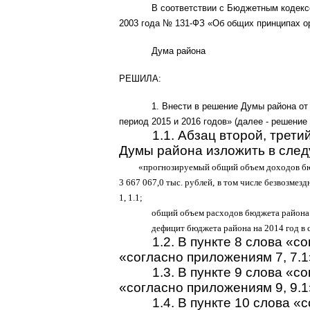
В соответствии с Бюджетным кодекс
2003 года № 131-ФЗ «Об общих принципах о
Дума района
РЕШИЛА:
1. Внести в решение Думы района от
период 2015 и 2016 годов» (далее - решени
1.1.
Абзац второй, третий
Думы района изложить в сле
«прогнозируемый общий объем доходов бю
3 667 067,0 тыс. рублей, в том числе безвозмез
1, 1.1;
общий объем расходов бюджета района в
дефицит бюджета района на 2014 год в с
1.2.
В пункте 8 слова «с
«согласно приложениям 7, 7.1»
1.3.
В пункте 9 слова «с
«согласно приложениям 9, 9.1»
1.4.
В пункте 10 слова «