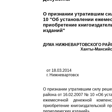
О признании утратившим си
10 "Об установлении ежеме
приобретение книгоиздател
изданий"
ДУМА НИЖНЕВАРТОВСКОГО РАЙ
Ханты-Мансийс
от 18.03.2014
г. Нижневартовск
О признании утратившим силу реше
района от 16.02.2007 № 10 «Об уст
ежемесячной де­нежной компен
приобрете­ние книгоиздательской п
периодических изданий»