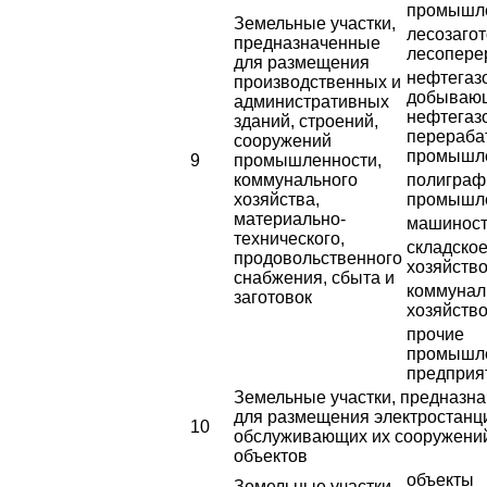
промышл
Земельные участки,
лесозагот
предназначенные
лесопере
для размещения
нефтегаз
производственных и
добываю
административных
нефтегаз
зданий, строений,
перераб
сооружений
промышл
9
промышленности,
коммунального
полиграф
хозяйства,
промышл
материально-
машиност
технического,
складско
продовольственного
хозяйств
снабжения, сбыта и
коммунал
заготовок
хозяйств
прочие
промышл
предприя
Земельные участки, предназн
для размещения электростанц
10
обслуживающих их сооружени
объектов
объекты
Земельные участки,