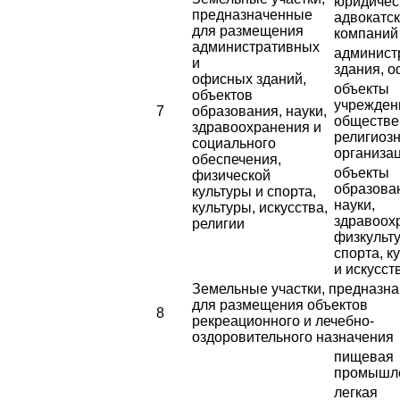
юридичес
предназначенные
адвокатс
для размещения
компаний
административных
админист
и
здания, 
офисных зданий,
объекты
объектов
учрежден
7
образования, науки,
обществе
здравоохранения и
религиоз
социального
организа
обеспечения,
объекты
физической
образова
культуры и спорта,
науки,
культуры, искусства,
здравоох
религии
физкульт
спорта, к
и искусст
Земельные участки, предназн
для размещения объектов
8
рекреационного и лечебно-
оздоровительного назначения
пищевая
промышл
легкая