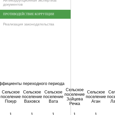
Антикоррупционная экспертиза
документов
ПРОТИВОДЕЙСТВИЕ КОРРУПЦИИ
Реализация законодательства
ффициенты переходного периода
Сельское
Сельское
Сельское
Сельское
Сельское
Сел
поселение
поселение
поселение
поселение
поселение
пос
Зайцева
Покур
Ваховск
Вата
Аган
Ла
Речка
1
1
1
1
1