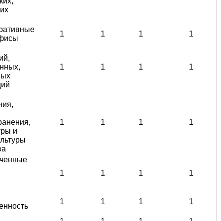
ких,
ких
ративные
1
1
1
1
офисы
ий,
нных,
1
1
1
1
ных
ций
ния,
ранения,
1
1
1
1
уры и
ультуры
ва
аченные
1
1
1
1
1
1
1
1
енность