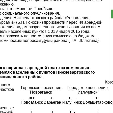
ложению.
 газете «Новости Приобья».
го официального опубликования.
ждению Нижневартовского района «Управление
сами» (Б.Н. Гонохин) произвести пересчет арендной
ложении видам разрешенного использования ко всем
ль населенных пунктов с 01 января 2015 года.
я возложить на постоянную комиссию по бюджету,
номическим вопросам Думы района (Н.А. Шляхтина).
о периода к арендной плате за земельные
землях населенных пунктов Нижневартовского
иципального района
Коэ
нного
Городское поселение
Городское поселение
частков
Новоаганск
Излучинск
пгт.
с.
пгт.
с.
Новоаганск
Варьеган
Излучинск
Большетархово
аченные
этажной
1
1
1,5
1