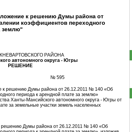
иложение к решению Думы района от
новлении коэффициентов переходного
а землю"
ЖНЕВАРТОВСКОГО РАЙОНА
кого автономного округа - Югры
РЕШЕНИЕ
№ 595
е к решению Думы района от 26.12.2011 № 140 «Об
дного пе­риода к арендной плате за землю»
тва Ханты-Мансийского автономного округа - Югры от
лате за земельные участки земель населенных
к решению Думы района от 26.12.2011 № 140 «Об
дного периода к арендной плате за землю», изложив