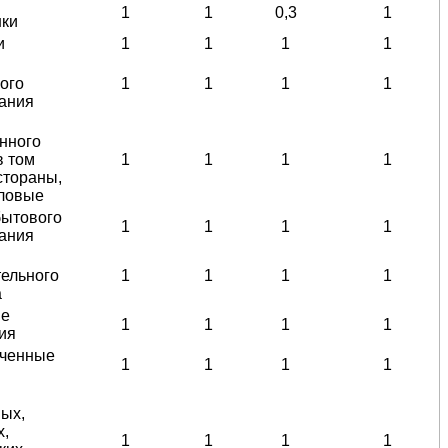
1
1
0,3
1
нки
и
1
1
1
1
ого
1
1
1
1
ания
нного
в том
1
1
1
1
стораны,
оловые
бытового
1
1
1
1
ания
тельного
1
1
1
1
а
ые
1
1
1
1
ия
аченные
1
1
1
1
ых,
х,
1
1
1
1