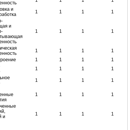
1
1
1
1
енность
овка и
1
1
1
1
работка
о-
щая и
о-
1
1
1
1
атывающая
енность
ическая
1
1
1
1
енность
роение
1
1
1
1
е
1
1
1
1
о
ьное
1
1
1
1
о
енные
1
1
1
1
тия
аченные
ий,
1
1
1
1
й и