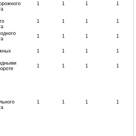
орожного
1
1
1
1
та
го
1
1
1
1
та
водного
1
1
1
1
та
жных
1
1
1
1
водными
1
1
1
1
бороте
льного
1
1
1
1
та