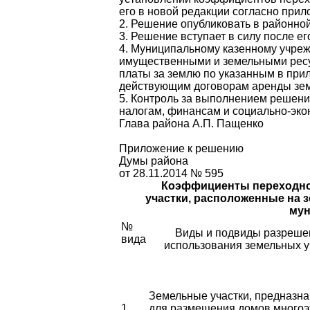
его в новой редакции согласно при
2. Решение опубликовать в районной
3. Решение вступает в силу после е
4. Муниципальному казенному учре
имущественными и земельными ресур
платы за землю по указанным в при
действующим договорам аренды земе
5. Контроль за выполнением решени
налогам, финансам и социально-эко
Глава района А.П. Пащенко
Приложение к решению
Думы района
от 28.11.2014 № 595
Коэффициенты переходног
участки, расположенные на 
мун
№
Виды и подвиды разреше
вида
использования земельных у
Земельные участки, предназн
1
для размещения домов много