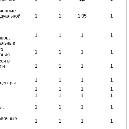
аченные
идуальной
1
1
1,05
1
1
1
1
1
ивов,
альные
го
1
1
1
1
ания
еся в
х и
1
1
1
1
,
1
1
1
1
 центры
1
1
1
1
1
1
1
1
ы,
1
1
1
1
авочные
1
1
1
1