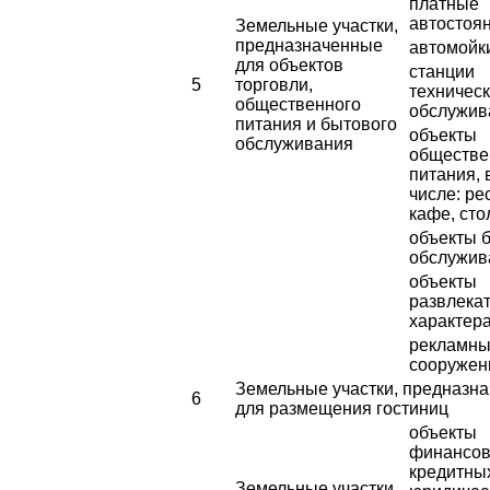
платные
автостоя
Земельные участки,
предназначенные
автомойк
для объектов
станции
5
торговли,
техническ
общественного
обслужив
питания и бытового
объекты
обслуживания
обществе
питания, 
числе: ре
кафе, ст
объекты 
обслужив
объекты
развлека
характер
рекламн
сооружен
Земельные участки, предназн
6
для размещения гостиниц
объекты
финансов
кредитны
Земельные участки,