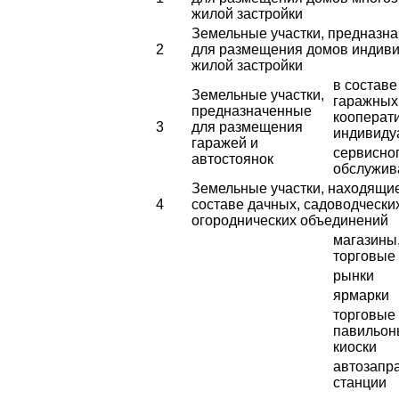
жилой застройки
Земельные участки, предназн
2
для размещения домов индив
жилой застройки
в составе
Земельные участки,
гаражных
предназначенные
кооперат
3
для размещения
индивиду
гаражей и
сервисно
автостоянок
обслужив
Земельные участки, находящи
4
составе дачных, садоводчески
огороднических объединений
магазины
торговые
рынки
ярмарки
торговые
павильон
киоски
автозапр
станции