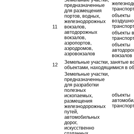
железнод
предназначенные
транспор
для размещения
объекты
портов, водных,
воздушно
железнодорожных
транспор
11
вокзалов,
автодорожных
объекты 
вокзалов,
транспор
аэропортов,
объекты
аэродромов,
автодоро
аэровокзалов
вокзалов
Земельные участки, занятые 
12
объектами, находящимися в о
Земельные участки,
предназначенные
для разработки
полезных
объекты
ископаемых,
автомоби
размещения
транспор
железнодорожных
путей,
автомобильных
дорог,
искусственно
созданных