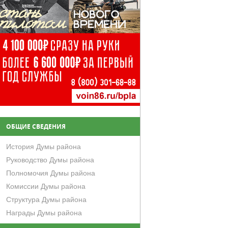
ОБЩИЕ СВЕДЕНИЯ
История Думы района
Руководство Думы района
Полномочия Думы района
Комиссии Думы района
Структура Думы района
Награды Думы района