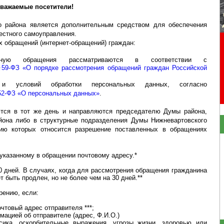
важаемые посетители!
о района является дополнительным средством для обеспечения
естного самоуправления.
х обращений (интернет-обращений) граждан:
ёмную обращения рассматриваются в соответствии с
59-ФЗ «О порядке рассмотрения обращений граждан Российской
 условий обработки персональных данных, согласно
52-ФЗ «О персональных данных»
.
тся в тот же день и напра
вляются председателю Думы района,
она либо в структурные подразделения Думы Нижневартовского
нию которых относится разрешение поставленных в обращениях
указанному в обращении почтовому адресу.*
0 дней. В случаях, когда для рассмотрения обращения гражданина
 быть продлен, но не более чем на 30 дней.**
рению, если:
чтовый адрес отправителя ***;
мацией об отправителе (адрес, Ф.И.О.)
сика, оскорбительные выражения, угрозы жизни, здоровью или