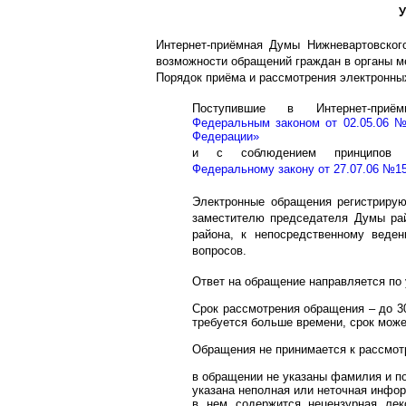
У
Интернет-приёмная Думы Нижневартовског
возможности обращений граждан в органы м
Порядок приёма и рассмотрения электронны
Поступившие в Интернет-при
Федеральным законом от 02.05.06 №
Федерации»
и с соблюдением принципов и
Федеральному закону от 27.07.06 №1
Электронные обращения регистрирую
заместителю председателя Думы рай
района, к непосредственному веде
вопросов.
Ответ на обращение направляется по 
Срок рассмотрения обращения – до 3
требуется больше времени, срок может
Обращения не принимается к рассмот
в обращении не указаны фамилия и по
указана неполная или неточная инфор
в нем содержится нецензурная лек