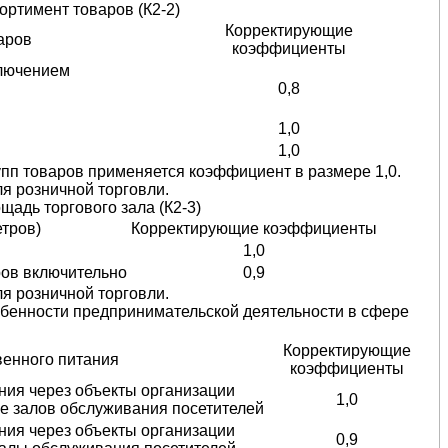
ртимент товаров (К2-2)
Корректирующие
аров
коэффициенты
ключением
0,8
1,0
1,0
пп товаров применяется коэффициент в размере 1,0.
я розничной торговли.
адь торгового зала (К2-3)
тров)
Корректирующие коэффициенты
1,0
ров включительно
0,9
я розничной торговли.
бенности предпринимательской деятельности в сфере
Корректирующие
венного питания
коэффициенты
ния через объекты организации
1,0
е залов обслуживания посетителей
ния через объекты организации
0,9