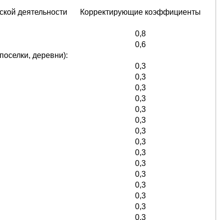
ской деятельности
Корректирующие коэффициенты
0,8
0,6
поселки, деревни):
0,3
0,3
0,3
0,3
0,3
0,3
0,3
0,3
0,3
0,3
0,3
0,3
0,3
0,3
0,3