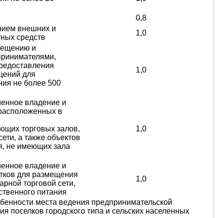
0,8
нием внешних и
1,0
тных средств
мещению и
принимателями,
предоставления
1,0
щений для
ия не более 500
менное владение и
 расположенных в
еющих торговых залов,
1,0
ети, а также объектов
я, не имеющих зала
менное владение и
стков для размещения
1,0
арной торговой сети,
ственного питания
бенности места ведения предпринимательской
ия поселков городского типа и сельских населенных