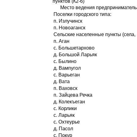
пунктов (К2-6)
Место ведения предприниматель
Поселки городского типа:
п. Излучинск
п. Новоаганск
Сельские населенные пункты (села, 
п. Аган
с. Большетархово
д. Большой Ларьяк
с. Былино
д. Вампугол
с. Варьеган
д. Вата
п. Ваховск
п. Зайцева Речка
д. Колекъеган
с. Корлики
с. Ларьяк
с. Охтеурье
д. Пасол
с. Покур