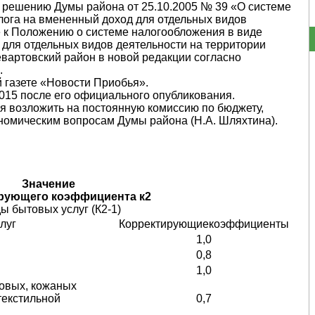
к решению Думы района от 25.10.2005 № 39 «О системе
лога на вмененный доход для отдельных ви­дов
 к Положению о системе налогообложения в виде
 для отдельных видов деятельности на территории
вартовский район в новой редакции согласно
.
 газете «Новости Приобья».
.2015 после его официального опубликования.
я возложить на постоянную комиссию по бюджету,
номическим вопросам Думы района (Н.А. Шляхтина).
Значение
рующего коэффициента к2
 бытовых услуг (К2-1)
луг
Корректирующиекоэффициенты
1,0
0,8
1,0
ховых, кожаных
текстильной
0,7