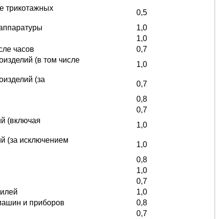
ие трикотажных
0,5
 аппаратуры
1,0
1,0
сле часов
0,7
оизделий (в том числе
1,0
оизделий (за
0,7
0,8
0,7
ий (включая
1,0
й (за исключением
1,0
0,8
1,0
0,7
билей
1,0
машин и приборов
0,8
0,7