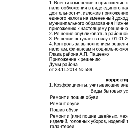
1. Внести изменение в приложе­ние 
налого­обложения в виде единого на
деятельности», изложив приложение
единого налога на вмененный доход
муниципального образования Нижне
приложению к настоящему решению
2. Решение опубликовать в районной
3. Решение вступает в силу с 01.01
4. Контроль за выполнением решени
налогам, финансам и социально-эко
Глава района А.П. Пащенко
Приложение к решению
Думы района
от 28.11.2014 № 589
корректи
1. Коэффициенты, учитывающие виды
Виды бытовых ус
Ремонт и пошив обуви
Ремонт обуви
Пошив обуви
Ремонт и (или) пошив швейных, ме
изделий, головных уборов, изделий 
галантереи