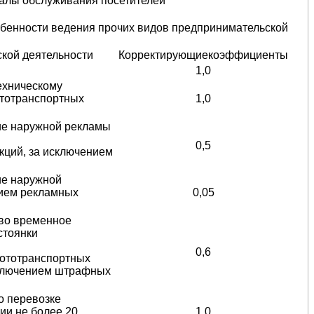
алы обслуживания посетителей
бенности ведения прочих видов предпринимательской
кой деятельности
Корректирующиекоэффициенты
1,0
техническому
ототранспортных
1,0
ие наружной рекламы
0,5
кций, за исключением
ие наружной
нием рекламных
0,05
 во временное
стоянки
0,6
мототранспортных
исключением штрафных
о перевозке
ии не более 20
1,0