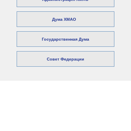
Дума ХМАО
Государственная Дума
Совет Федерации
© 2026 Официальный сайт Думы
Нижневартовского района
Адрес: 628606, Ханты-Мансийский автономный округ –
Югра,
город Нижневартовск, ул. Ленина, 6.
E-mail:
Duma@nvraion.ru