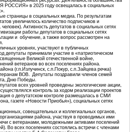
 информационных ресурсах. Деятельность большинства
Я РОССИЯ» в 2025 году освещалась в социальных
».
ые страницы в социальных медиа. По результатам
татов увеличилось количество подписчиков и
 человек). Активность депутатов в социальных сетях
тивизации работы депутатов в социальных сетях
тации и обучение, а также вопрос рассмотрен на
я.
личных уровнях, участвуют в публичных
иод депутаты принимали участие в «патриотическом
освященные Великой отечественной войне,
нений ветеранов во всех поселениях района.
на (г.п.Излучинск, с.п.Покур, с.п.Зайцева речка)
етеранам ВОВ. Депутаты поздравили членов семей
рта, Дню Победы.
путатов всех уровней проведены экологические акции,
осуществлялся контроль за ходом реализации проектов
ация о депутатском контроле размещалась в СМИ
она, газете «Новости Приобья»), социальных сетях
ационных, совещательных и коллегиальных органов,
организациями района, участвуя в проводимых ими
речи с ветеранами, молодежными активами поселений
й). Во всех поселениях состоялись встречи с членами