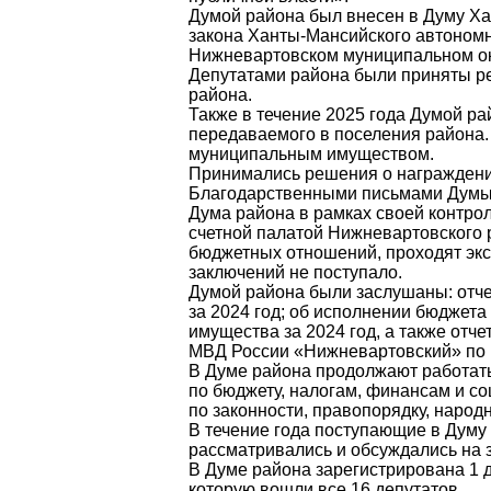
Думой района был внесен в Думу Ха
закона Ханты-Мансийского
Нижневартовском муниципальном ок
Депутатами района были приняты р
района.
Также в течение 2025 года Думой р
передаваемого в поселения района.
муниципальным имуществом.
Принимались решения о награждени
Благодарственными письмами Думы 
Дума района в рамках своей контро
счетной палатой Нижневартовского
бюджетных отношений, проходят экс
заключений не поступало.
Думой района были заслушаны: отче
за 2024 год; об исполнении бюджета 
имущества за 2024 год, а также отч
МВД России «Нижневартовский» по и
В Думе района продолжают работать
по бюджету, налогам, финансам и с
по законности, правопорядку, народ
В течение года поступающие в Дум
рассматривались и обсуждались на 
В Думе района зарегистрирована 1
которую вошли все 16 депутатов.