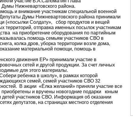
риняли участие Б.А.Саломатин Глава
ы Думы Нижневартовского района.
помощь и внимание участникам специальной военной
. Депутаты Думы Нижневартовского района принимали
щи («посылки Солдату», сбор продуктов и вещей
х территорий, отправка именных посылок участникам
ства на приобретение оборудования по партийным
Оказывалась помощь семьям участников СВО в
нега, колка дров, уборка территории возле дома,
), оказание материальной помощи, помощь в
нского движения ЕР» принимали участие в
ровочных сетей и другой продукции. За счет личных
ходимые для этого материалы.
Собери ребенка в школу», в рамках которой
уждающихся семей, семей участников СВО 32
ностей. В акции «Ёлка желаний» приняли участие все
, приобретены и вручены новогодние подарки юным
 и детей участников СВО. Информация об оказании
етях депутатов, на страницах местного отделения