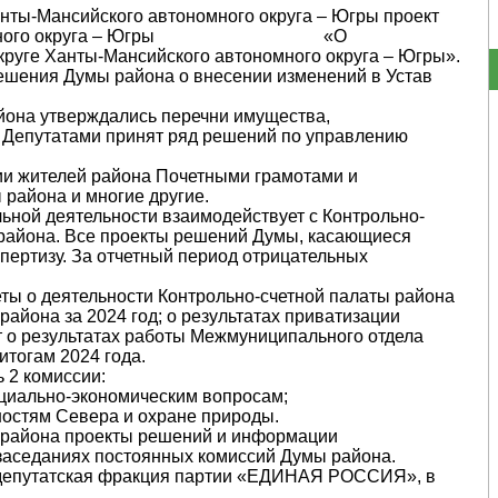
нты-Мансийского автономного округа – Югры проект
 автономного округа – Югры «О
руге Ханты-Мансийского автономного округа – Югры».
ешения Думы района о внесении изменений в Устав
айона утверждались перечни имущества,
 Депутатами принят ряд решений по управлению
и жителей района Почетными грамотами и
района и многие другие.
льной деятельности взаимодействует с Контрольно-
 района. Все проекты решений Думы, касающиеся
пертизу. За отчетный период отрицательных
ты о деятельности Контрольно-счетной палаты района
района за 2024 год; о результатах приватизации
ет о результатах работы Межмуниципального отдела
тогам 2024 года.
 2 комиссии:
оциально-экономическим вопросам;
ностям Севера и охране природы.
у района проекты решений и информации
заседаниях постоянных комиссий Думы района.
 депутатская фракция партии «ЕДИНАЯ РОССИЯ», в