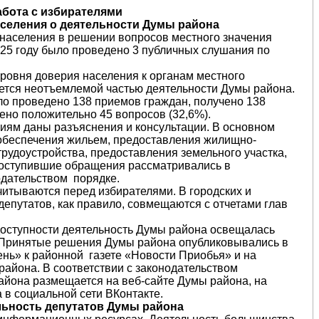
Работа с избирателями
еления о деятельности Думы района
населения в решении вопросов местного значения
25 году было проведено 3 публичных слушания по
ровня доверия населения к органам местного
ется неотъемлемой частью деятельности Думы района.
ло проведено 138 приемов граждан, получено 138
ено положительно 45 вопросов (32,6%).
иям даны разъяснения и консультации. В основном
обеспечения жильем, предоставления жилищно-
трудоустройства, предоставления земельного участка,
поступившие обращения рассматривались в
дательством порядке.
итываются перед избирателями. В городских и
депутатов, как правило, совмещаются с отчетами глав
доступности деятельность Думы района освещалась
Принятые решения Думы района опубликовывались в
ь» к районной газете «Новости Приобья» и на
айона. В соответствии с законодательством
йона размещается на веб-сайте Думы района, на
в социальной сети ВКонтакте.
ельность депутатов Думы района