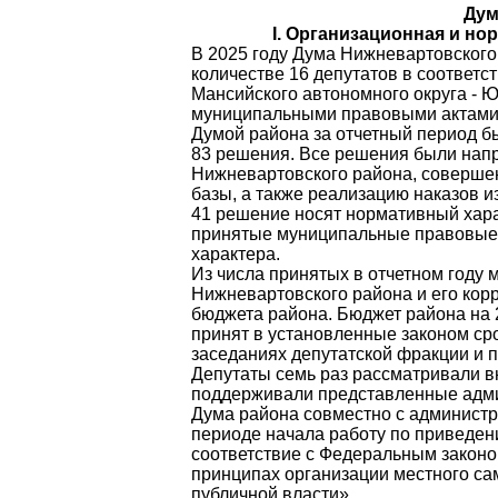
Дум
I. Организационная и н
В 2025 году Дума Нижневартовского
количестве 16 депутатов в соответ
Мансийского автономного округа - 
муниципальными правовыми актами
Думой района за отчетный период б
83 решения. Все решения были нап
Нижневартовского района, соверше
базы, а также реализацию наказов и
41 решение носят нормативный хара
принятые муниципальные правовые а
характера.
Из числа принятых в отчетном году
Нижневартовского района и его кор
бюджета района. Бюджет района на 
принят в установленные законом ср
заседаниях депутатской фракции и 
Депутаты семь раз рассматривали в
поддерживали представленные адми
Дума района совместно 
периоде начала работу по приведе
соответствие с Федеральным з
принципах организации местн
публичной власти».