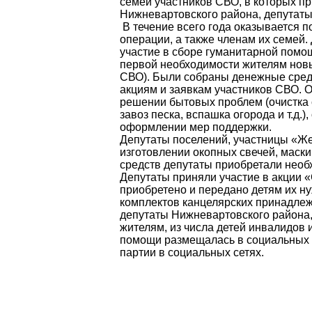
семей участников СВО, в которых п
Нижневартовского района, депутат
В течение всего года оказывается 
операции, а также членам их семей
участие в сборе гуманитарной помо
первой необходимости жителям новы
СВО). Были собраны денежные сред
акциям и заявкам участников СВО. 
решении бытовых проблем (очистка с
завоз песка, вспашка огорода и т.д.
оформлении мер поддержки.
Депутаты поселений, участницы «Же
изготовлении окопных свечей, маски
средств депутаты приобретали необ
Депутаты приняли участие в акции «
приобретено и передано детям их н
комплектов канцелярских принадлеж
депутаты Нижневартовского района
жителям, из числа детей инвалидов
помощи размещалась в социальных с
партии в социальных сетях.