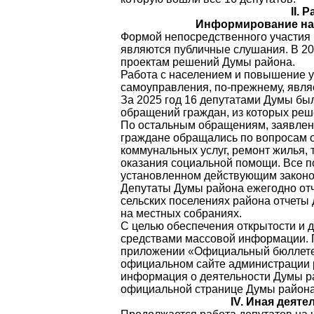
II. 
Информирование нас
Формой непосредственного участия 
являются публичные слушания. В 20
проектам решений Думы района.
Работа с населением и повышение у
самоуправления, по-прежнему, явля
За 2025 год 16 депутатами Думы бы
обращений граждан, из которых реш
По остальным обращениям, заявлен
граждане обращались по вопросам 
коммунальных услуг, ремонт жилья, 
оказания социальной помощи. Все 
установленном действующим законо
Депутаты Думы района ежегодно отч
сельских поселениях района отчеты 
на местных собраниях.
С целью обеспечения открытости и 
средствами массовой информации. 
приложении «Официальный бюллетен
официальном сайте администрации р
информация о деятельности Думы ра
официальной странице Думы района 
IV. Иная деят