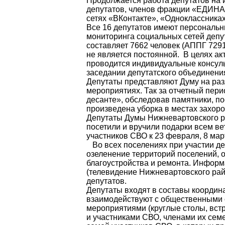
Продолжается работа депутатов на
депутатов, членов фракции «ЕДИНА
сетях «ВКонтакте», «Одноклассниках
Все 16 депутатов имеют персональн
мониторинга социальных сетей депу
составляет 7662 человек (АППГ 7291
не является постоянной. В целях ак
проводится индивидуальные консуль
заседании депутатского объединени
Депутаты представляют Думу на раз
мероприятиях. Так за отчетный пер
десанте», обследовав памятники, п
произведена уборка в местах захоро
Депутаты Думы Нижневартовского райо
посетили и вручили подарки всем в
участников СВО к 23 февраля, 8 ма
Во всех поселениях при участии де
озеленение территорий поселений, 
благоустройства и ремонта. Информ
(телевидение Нижневартовского рай
депутатов.
Депутаты входят в составы координ
взаимодействуют с общественными 
мероприятиями (круглые столы, вст
и участниками СВО, членами их семе