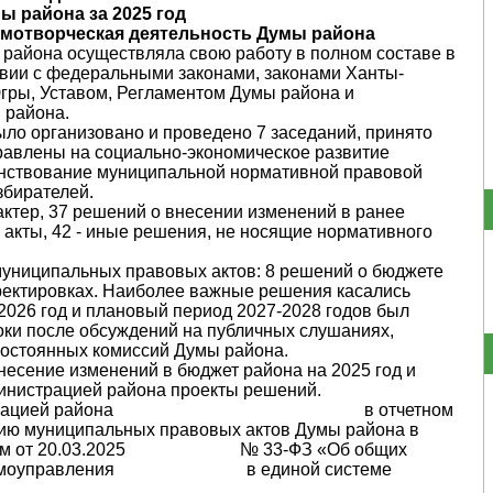
ы района за 2025 год
ормотворческая деятельность Думы района
 района осуществляла свою работу в полном составе в
ствии с федеральными законами, законами Ханты-
Югры, Уставом, Регламентом Думы района и
 района.
ыло организовано и проведено 7 заседаний, принято
равлены на социально-экономическое развитие
нствование муниципальной нормативной правовой
збирателей.
ктер, 37 решений о внесении изменений в ранее
кты, 42 - иные решения, не носящие нормативного
 муниципальных правовых актов: 8 решений о бюджете
ректировках. Наиболее важные решения касались
2026 год и плановый период 2027-2028 годов был
оки после обсуждений на публичных слушаниях,
постоянных комиссий Думы района.
несение изменений в бюджет района на 2025 год и
нистрацией района проекты решений.
с администрацией района в отчетном
нию муниципальных правовых актов Думы района в
аконом от 20.03.2025 № 33-ФЗ «Об общих
ого самоуправления в единой системе