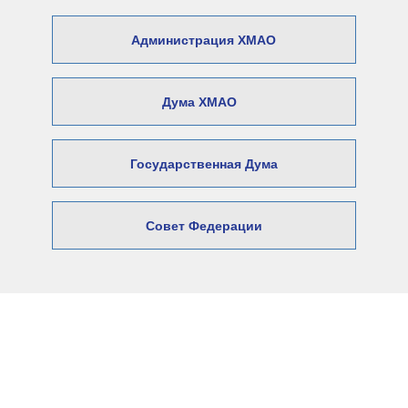
Администрация ХМАО
Дума ХМАО
Государственная Дума
Совет Федерации
© 2026 Официальный сайт Думы
Нижневартовского района
Адрес: 628606, Ханты-Мансийский автономный округ –
Югра,